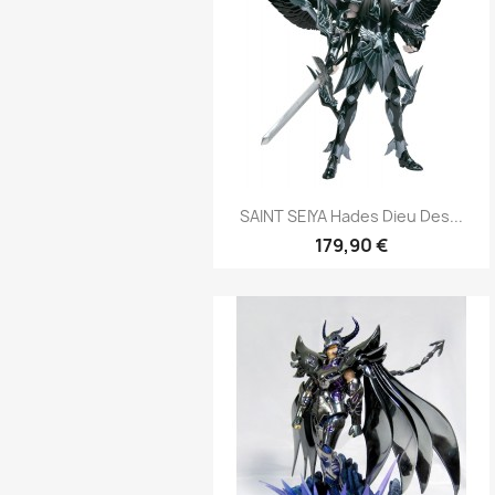
Aperçu rapide

SAINT SEIYA Hades Dieu Des...
179,90 €