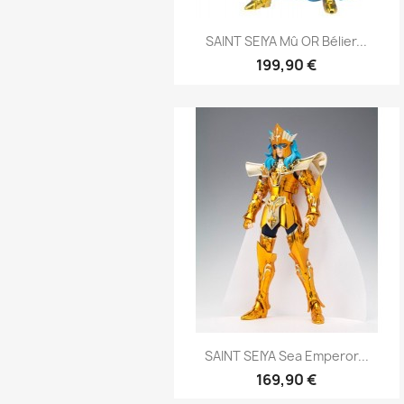
Aperçu rapide

SAINT SEIYA Mû OR Bélier...
199,90 €
Aperçu rapide

SAINT SEIYA Sea Emperor...
169,90 €