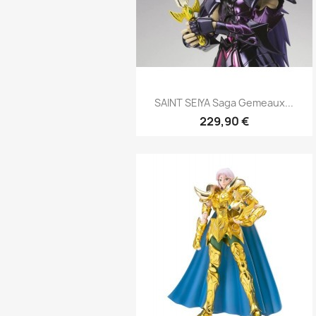
Aperçu rapide

SAINT SEIYA Saga Gemeaux...
229,90 €