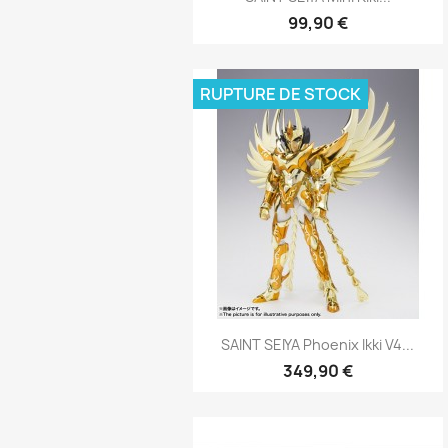
99,90 €
RUPTURE DE STOCK
Aperçu rapide

SAINT SEIYA Phoenix Ikki V4...
349,90 €