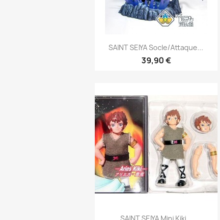
Aperçu rapide

SAINT SEIYA Socle/Attaque...
39,90 €
Aperçu rapide

SAINT SEIYA Mini Kiki...