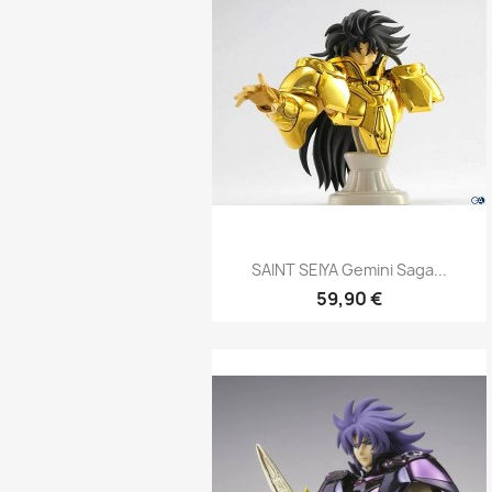
Aperçu rapide

SAINT SEIYA Gemini Saga...
59,90 €