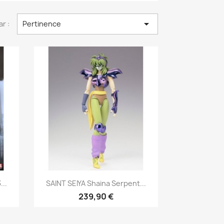

ar :
Pertinence
Aperçu rapide

..
SAINT SEIYA Shaina Serpent...
239,90 €