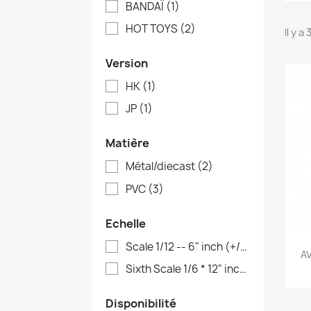
BANDAÏ
(1)
HOT TOYS
(2)
Il y a
Version
HK
(1)
JP
(1)
Matière
Métal/diecast
(2)
PVC
(3)
Echelle
Scale 1/12 -- 6" inch (+/-18cm)
(1)
A
Sixth Scale 1/6 * 12" inch (+/-30cm)
(
Disponibilité