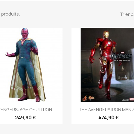
 3 produits.
Trier p
Aperçu rapide
Aperçu rapide


VENGERS: AGE OF ULTRON...
THE AVENGERS IRON MAN 3.
2)
249,90 €
474,90 €