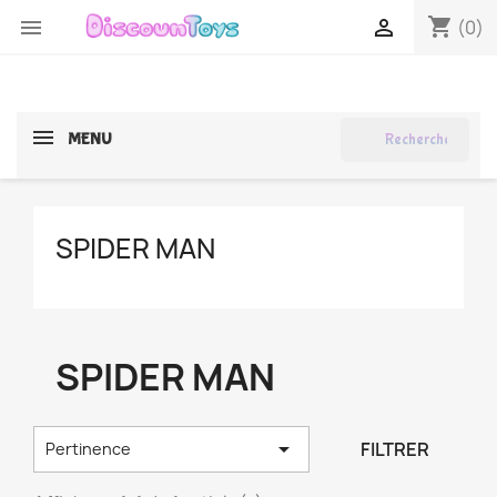
shopping_cart


(0)
search
MENU
SPIDER MAN
SPIDER MAN

FILTRER
Pertinence