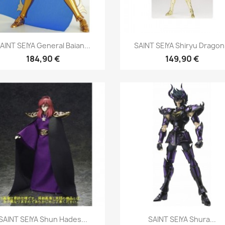
Aperçu rapide
Aperçu rapide


AINT SEIYA General Baian...
SAINT SEIYA Shiryu Dragon.
184,90 €
149,90 €
Aperçu rapide
Aperçu rapide


SAINT SEIYA Shun Hades...
SAINT SEIYA Shura...