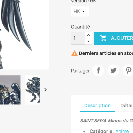
Version : HK
Quantité

AJOUTER

Derniers articles en sto
Partager

Description
Détai
SAINT SEIYA Minos du 
Catégorie
:
Anime