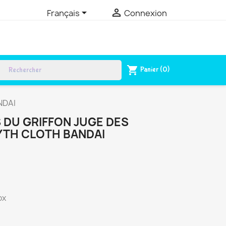


Français
Connexion
rch
shopping_cart
Panier
(0)
NDAI
S DU GRIFFON JUGE DES
YTH CLOTH BANDAI
ox