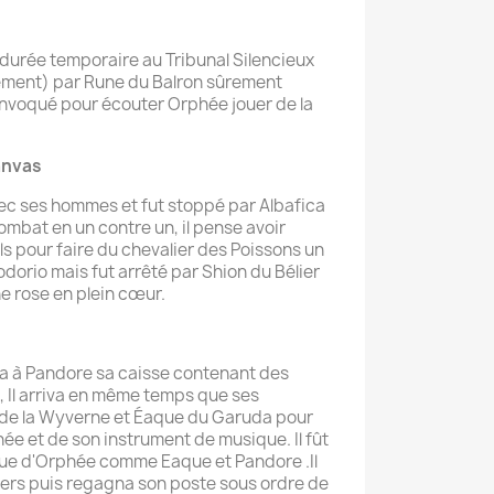
 durée temporaire au Tribunal Silencieux
llement) par Rune du Balron sûrement
onvoqué pour écouter Orphée jouer de la
anvas
avec ses hommes et fut stoppé par Albafica
combat en un contre un, il pense avoir
ils pour faire du chevalier des Poissons un
odorio mais fut arrêté par Shion du Bélier
ne rose en plein cœur.
 à Pandore sa caisse contenant des
s, Il arriva en même temps que ses
de la Wyverne et Éaque du Garuda pour
hée et de son instrument de musique. Il fût
ue d'Orphée comme Eaque et Pandore .Il
niers puis regagna son poste sous ordre de