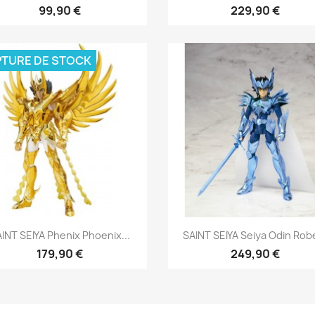
99,90 €
229,90 €
TURE DE STOCK
Aperçu rapide
Aperçu rapide


INT SEIYA Phenix Phoenix...
SAINT SEIYA Seiya Odin Robe
179,90 €
249,90 €