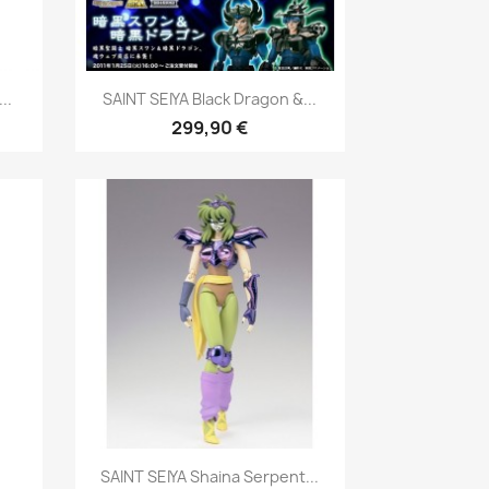
Aperçu rapide

..
SAINT SEIYA Black Dragon &...
299,90 €
Aperçu rapide

SAINT SEIYA Shaina Serpent...