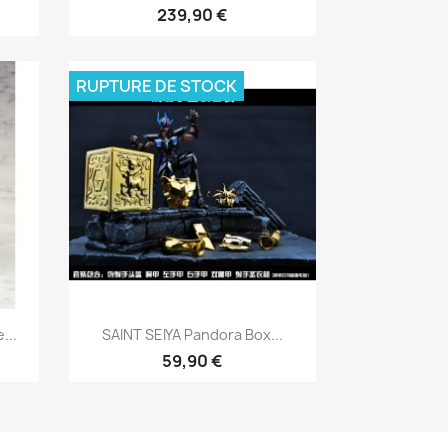
239,90 €
RUPTURE DE STOCK
Aperçu rapide

...
SAINT SEIYA Pandora Box...
59,90 €