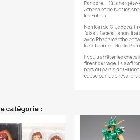
Pandore. Il fût chargé 
Athéna et de tuer les che
les Enfers.
Non loin de Giudecca, Il
faisait face à Kanon. Il 
avec Rhadamanthe en ta
livrait contre Ikki du Phén
Il voulu arrêter les cheva
firent barrage. Ils s'affr
hors du palais de Giudecc
causé par les chevaliers 
e catégorie :