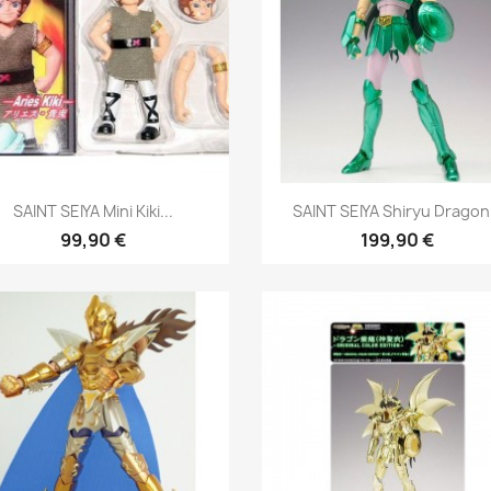
Aperçu rapide
Aperçu rapide


SAINT SEIYA Mini Kiki...
SAINT SEIYA Shiryu Dragon.
99,90 €
199,90 €