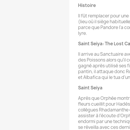
Histoire
Il fût remplacer pour une
(lieu où il siège habitue
parce que Pandore l'a c
lyre.
Saint Seiya: The Lost C
Il arrive au Sanctuaire 
des Poissons alors qu’il 
gagné après utilisé ses f
pantin, il attaque donc R
et Albafica qui le tua d’u
Saint Seiya
Après que Orphée montra
fleurs cueillit pour Hadè
collègues Rhadamanthe 
assister à l'écoute d'Orp
endormi par une techniq
se réveilla avec ces der