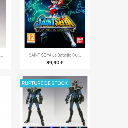
Aperçu rapide

..
SAINT SEIYA La Bataille Du...
89,90 €
RUPTURE DE STOCK