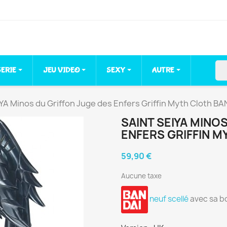
sea
SERIE
JEU VIDEO
SEXY
AUTRE
YA Minos du Griffon Juge des Enfers Griffin Myth Cloth BA
SAINT SEIYA MINO
ENFERS GRIFFIN M
59,90 €
Aucune taxe
neuf scellé
avec sa b