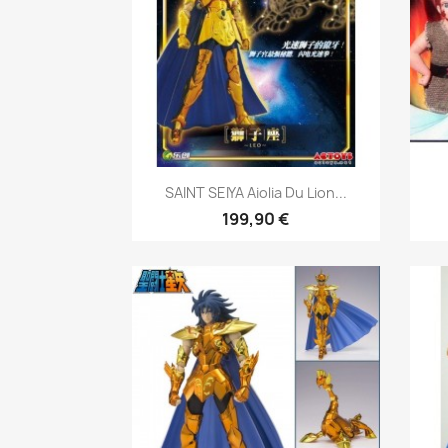
Aperçu rapide

SAINT SEIYA Aiolia Du Lion...
199,90 €