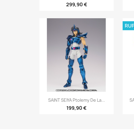
299,90 €
RUP
Aperçu rapide

SAINT SEIYA Ptolemy De La...
SA
199,90 €