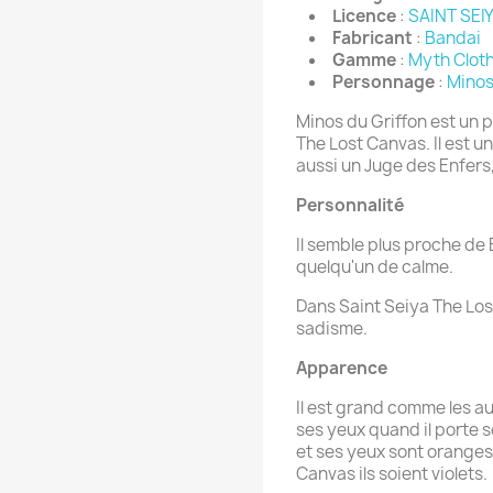
Licence
:
SAINT SEI
Fabricant
:
Bandai
Gamme
:
Myth Clot
Personnage
:
Minos
Minos du Griffon est un 
The Lost Canvas. Il est 
aussi un Juge des Enfers, 
Personnalité
Il semble plus proche de
quelqu'un de calme.
Dans Saint Seiya The Lost
sadisme.
Apparence
Il est grand comme les a
ses yeux quand il porte 
et ses yeux sont oranges
Canvas ils soient violets.