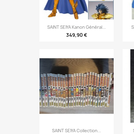
Aperçu rapide

SAINT SEIYA Kanon Général...
S
349,90 €
Aperçu rapide

SAINT SEIYA Collection...