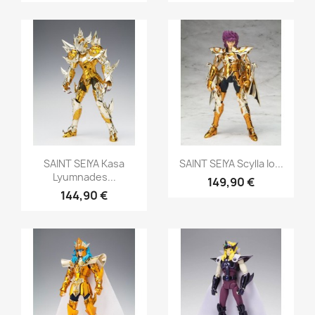
Aperçu rapide
Aperçu rapide


SAINT SEIYA Kasa
SAINT SEIYA Scylla Io...
Lyumnades...
149,90 €
144,90 €