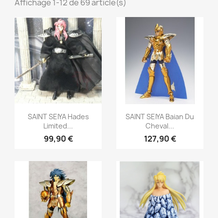
Affichage 1-12 de 69 article(s)
Aperçu rapide
Aperçu rapide


SAINT SEIYA Hades
SAINT SEIYA Baian Du
Limited...
Cheval...
99,90 €
127,90 €