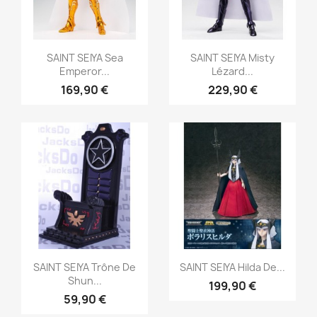
Aperçu rapide
Aperçu rapide


SAINT SEIYA Sea
SAINT SEIYA Misty
Emperor...
Lézard...
169,90 €
229,90 €
Aperçu rapide
Aperçu rapide


SAINT SEIYA Trône De
SAINT SEIYA Hilda De...
Shun...
199,90 €
59,90 €