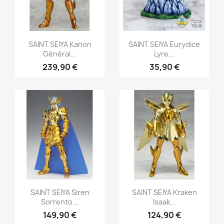
Aperçu rapide
Aperçu rapide


SAINT SEIYA Kanon
SAINT SEIYA Eurydice
Général...
Lyre...
239,90 €
35,90 €
Aperçu rapide
Aperçu rapide


SAINT SEIYA Siren
SAINT SEIYA Kraken
Sorrento...
Isaak...
149,90 €
124,90 €