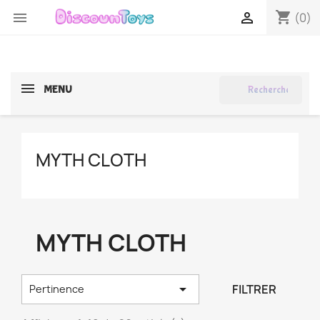
shopping_cart


(0)
search
MENU
MYTH CLOTH
MYTH CLOTH

FILTRER
Pertinence