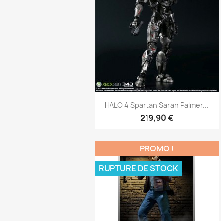
Aperçu rapide

HALO 4 Spartan Sarah Palmer...
219,90 €
PROMO !
RUPTURE DE STOCK