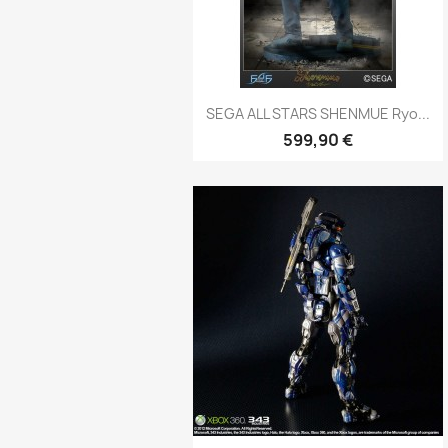
Aperçu rapide

SEGA ALL STARS SHENMUE Ryo...
599,90 €