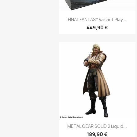
Aperçu rapide

FINAL FANTASY Variant Play...
449,90 €
Aperçu rapide

METAL GEAR SOLID 2 Liquid...
189,90 €