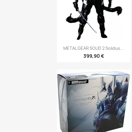
Aperçu rapide

METAL GEAR SOLID 2 Solidus...
399,90 €