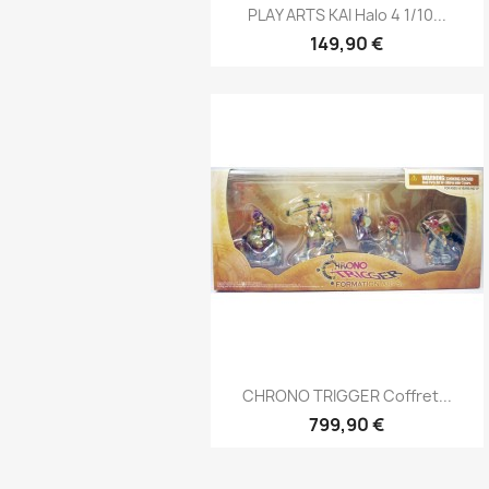
Aperçu rapide

PLAY ARTS KAI Halo 4 1/10...
149,90 €
Aperçu rapide

CHRONO TRIGGER Coffret...
799,90 €