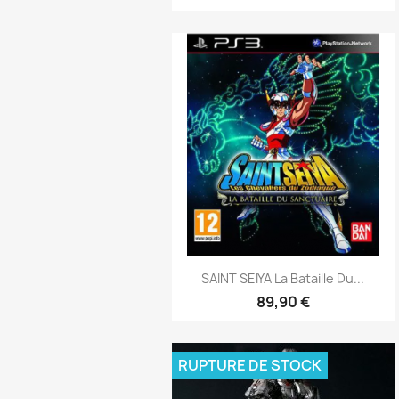
Aperçu rapide

SAINT SEIYA La Bataille Du...
89,90 €
RUPTURE DE STOCK