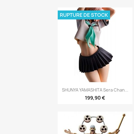
RUPTURE DE STOCK
Aperçu rapide

SHUNYA YAMASHITA Sera Chan...
199,90 €