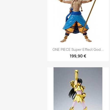
Aperçu rapide

ONE PIECE Super Effect God...
199,90 €