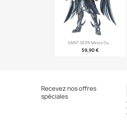
Aperçu rapide

SAINT SEIYA Minos Du...
59,90 €
Recevez nos offres
spéciales