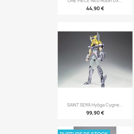
ONE PIECE Nico Robin DX...
44,90 €
Aperçu rapide

SAINT SEIYA Hyôga Cygne...
99,90 €
RUPTURE DE STOCK