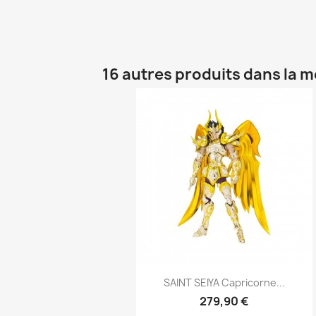
16 autres produits dans la 
Aperçu rapide

SAINT SEIYA Capricorne...
279,90 €