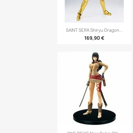
Aperçu rapide

SAINT SEIYA Shiryu Dragon...
169,90 €
Aperçu rapide
