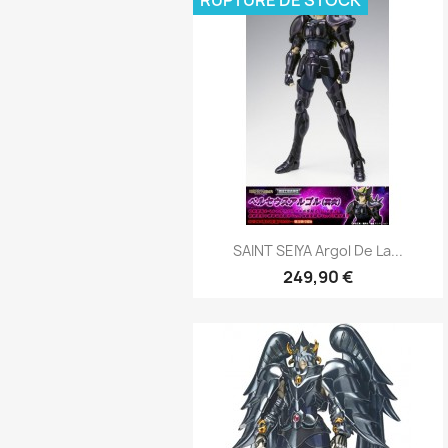
Aperçu rapide

SAINT SEIYA Argol De La...
249,90 €