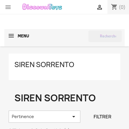
shopping_cart


(0)
search
MENU
SIREN SORRENTO
SIREN SORRENTO

FILTRER
Pertinence