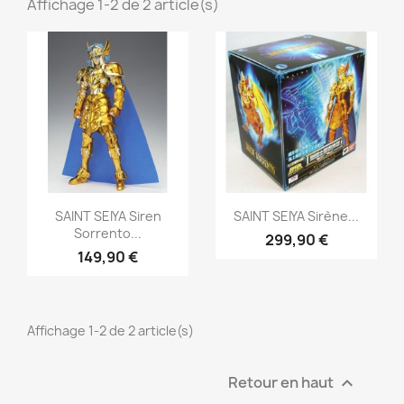
Affichage 1-2 de 2 article(s)
Aperçu rapide
Aperçu rapide


SAINT SEIYA Siren
SAINT SEIYA Sirène...
Sorrento...
299,90 €
149,90 €
Affichage 1-2 de 2 article(s)
Retour en haut
