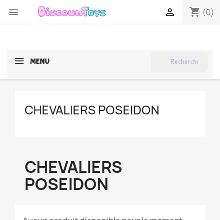
shopping_cart


(0)
search
MENU
CHEVALIERS POSEIDON
CHEVALIERS
POSEIDON