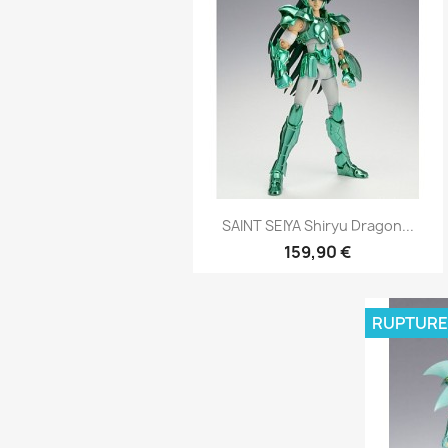
Aperçu rapide

SAINT SEIYA Shiryu Dragon...
159,90 €
RUPTURE