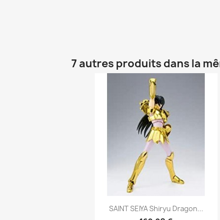
7 autres produits dans la m
Aperçu rapide

SAINT SEIYA Shiryu Dragon...