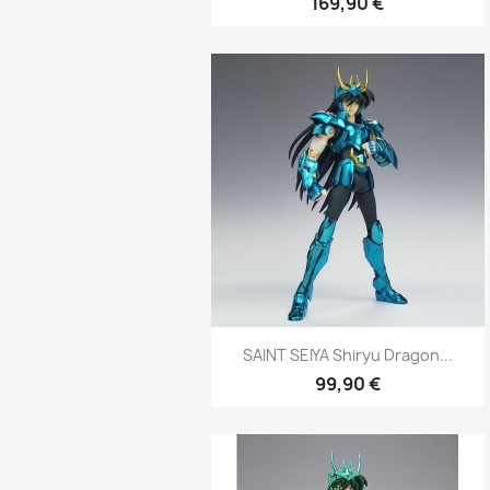
169,90 €
Aperçu rapide

SAINT SEIYA Shiryu Dragon...
99,90 €