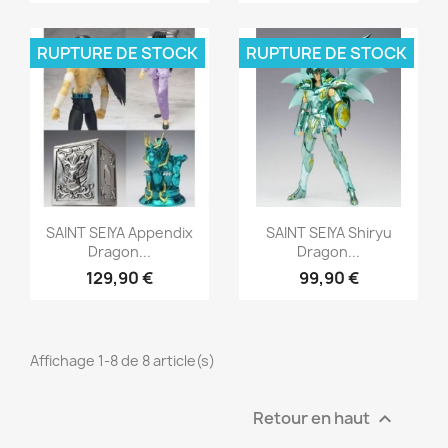
RUPTURE DE STOCK
RUPTURE DE STOCK
Aperçu rapide
Aperçu rapide


SAINT SEIYA Appendix
SAINT SEIYA Shiryu
Dragon...
Dragon...
129,90 €
99,90 €
Affichage 1-8 de 8 article(s)
Retour en haut
