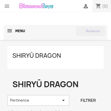
shopping_cart


(0)
search
MENU
SHIRYŪ DRAGON
SHIRYŪ DRAGON

FILTRER
Pertinence