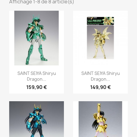
Affichage 1-8 de 8 article(s)
Aperçu rapide
Aperçu rapide


SAINT SEIYA Shiryu
SAINT SEIYA Shiryu
Dragon...
Dragon...
159,90 €
149,90 €