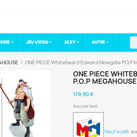
sea
SERIE
JEU VIDEO
SEXY
AUTRE
GAHOUSE
ONE PIECE Whitebeard Edward Newgate P.O.
ONE PIECE WHIT
P.O.P MEGAHOUSE
179,90 €
Aucune taxe
Neuf scellé
ave