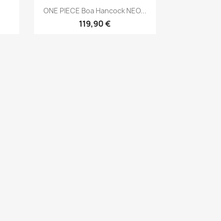
Aperçu rapide

ONE PIECE Boa Hancock NEO...
119,90 €