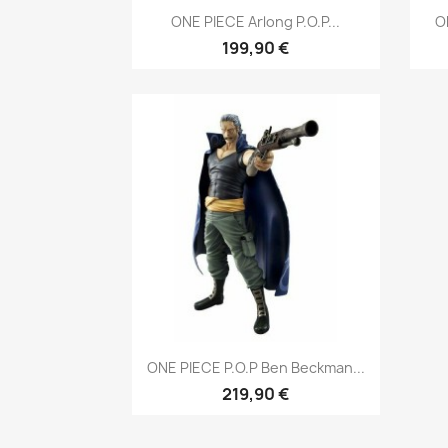
Aperçu rapide

ONE PIECE Arlong P.O.P...
O
199,90 €
Aperçu rapide

ONE PIECE P.O.P Ben Beckman...
219,90 €