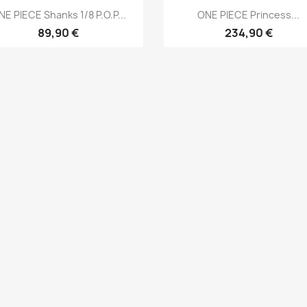
Aperçu rapide
Aperçu rapide


NE PIECE Shanks 1/8 P.O.P...
ONE PIECE Princess...
89,90 €
234,90 €