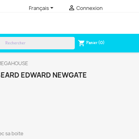


Français
Connexion
rch
shopping_cart
Panier
(0)
P MEGAHOUSE
EBEARD EDWARD NEWGATE
c sa boite