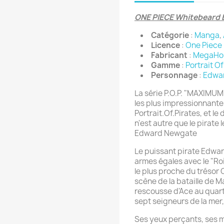
ONE PIECE Whitebeard
Catégorie
:
Manga
,
Licence
:
One Piece
Fabricant
:
MegaHo
Gamme
:
Portrait Of
Personnage
:
Edwa
La série P.O.P. "MAXIMUM" p
les plus impressionnantes
Portrait.Of.Pirates, et le
n'est autre que le pirate
Edward Newgate
Le puissant pirate Edwar
armes égales avec le "Roi
le plus proche du trésor 
scène de la bataille de M
rescousse d'Ace au quart
sept seigneurs de la mer
Ses yeux perçants, ses 