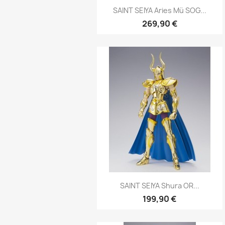
Aperçu rapide

SAINT SEIYA Aries Mü SOG...
269,90 €
Aperçu rapide

SAINT SEIYA Shura OR...
199,90 €