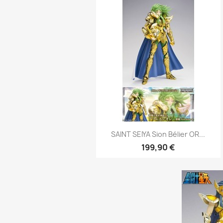
Aperçu rapide

SAINT SEIYA Sion Bélier OR...
199,90 €