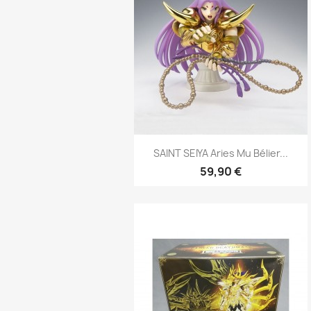
Aperçu rapide

SAINT SEIYA Aries Mu Bélier...
59,90 €