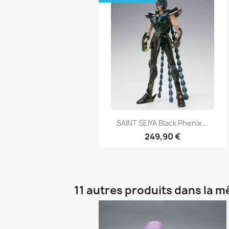
Aperçu rapide

SAINT SEIYA Black Phenix...
249,90 €
11 autres produits dans la m