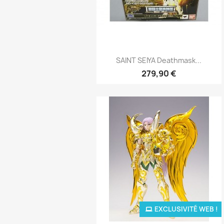
Aperçu rapide

SAINT SEIYA Deathmask...
279,90 €
EXCLUSIVITÉ WEB !