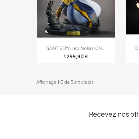
Aperçu rapide

SAINT SEIYA Leo Aiolia LION...
D
1 299,90 €
Affichage 1-3 de 3 article(s)
Recevez nos off