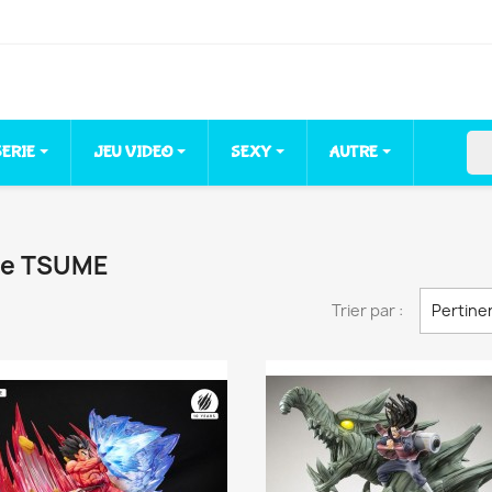
sea
SERIE
JEU VIDEO
SEXY
AUTRE
que TSUME
Trier par :
Pertine