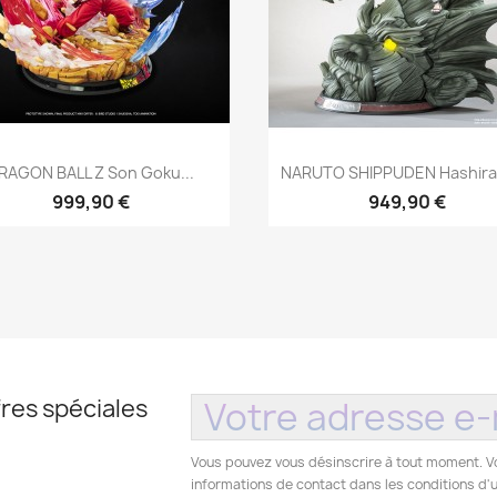
Aperçu rapide
Aperçu rapide


RAGON BALL Z Son Goku...
NARUTO SHIPPUDEN Hashira
999,90 €
949,90 €
res spéciales
Vous pouvez vous désinscrire à tout moment. V
informations de contact dans les conditions d'ut