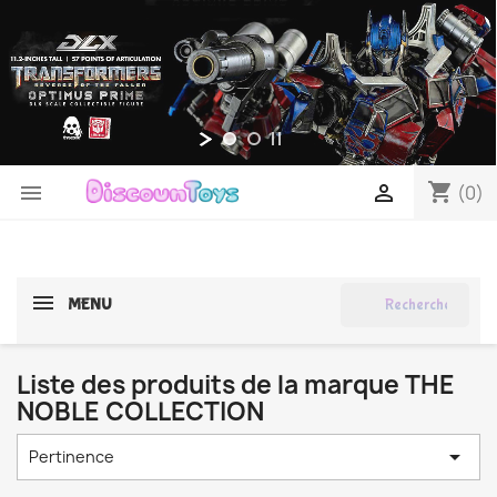
shopping_cart


(0)
search
MENU
Liste des produits de la marque THE
NOBLE COLLECTION

Pertinence