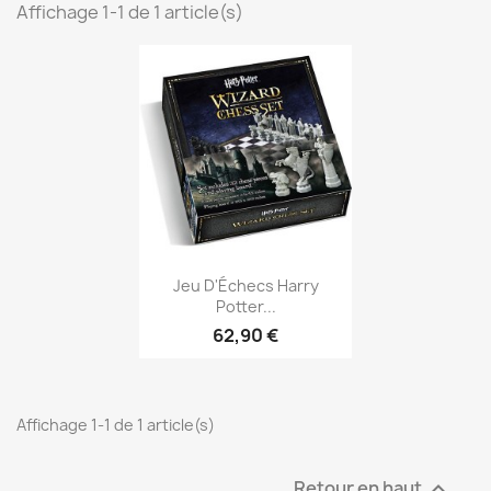
Affichage 1-1 de 1 article(s)
Aperçu rapide

Jeu D'Échecs Harry
Potter...
62,90 €
Affichage 1-1 de 1 article(s)
Retour en haut
