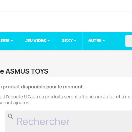
sea
SERIE
JEU VIDEO
SEXY
AUTRE
que ASMUS TOYS
 produit disponible pour le moment
 à l'écoute ! D'autres produits seront affichés ici au fur et à m
 seront ajoutés.
search