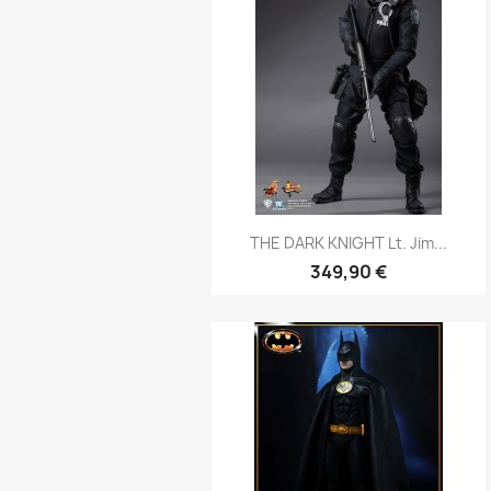
Aperçu rapide

THE DARK KNIGHT Lt. Jim...
349,90 €