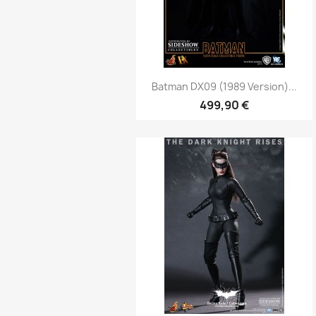
Aperçu rapide

Batman DX09 (1989 Version)...
499,90 €