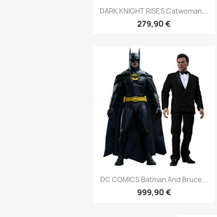
Aperçu rapide

DARK KNIGHT RISES Catwoman...
279,90 €
Aperçu rapide

DC COMICS Batman And Bruce...
999,90 €