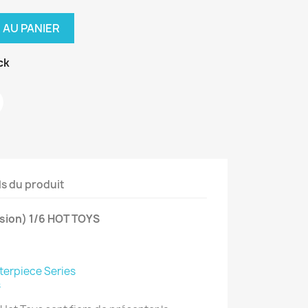
 AU PANIER
ck
ls du produit
sion) 1/6 HOT TOYS
terpiece Series
s