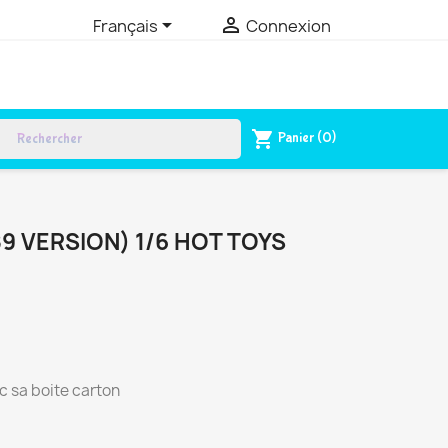


Français
Connexion
rch
shopping_cart
Panier
(0)
9 VERSION) 1/6 HOT TOYS
 sa boite carton