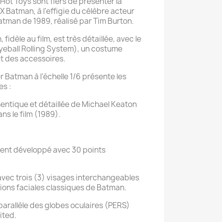
Hot Toys sont fiers de présenter la
DX Batman, à l'effigie du célèbre acteur
atman de 1989, réalisé par Tim Burton.
fidèle au film, est très détaillée, avec le
yeball Rolling System), un costume
t des accessoires.
er Batman à l'échelle 1/6 présente les
es :
entique et détaillée de Michael Keaton
ns le film (1989).
ment développé avec 30 points
 avec trois (3) visages interchangeables
ions faciales classiques de Batman.
arallèle des globes oculaires (PERS)
ited.