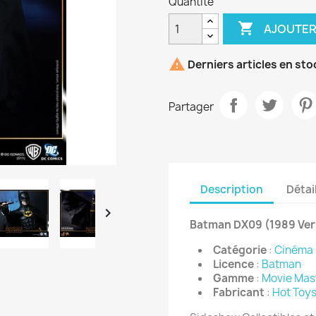
Quantité

AJOUTER

Derniers articles en sto
Partager
Description
Détai

Batman DX09 (1989 Ver
Catégorie
:
Cinéma
Licence
:
Batman
Gamme
:
Movie Mas
Fabricant
:
Hot Toy