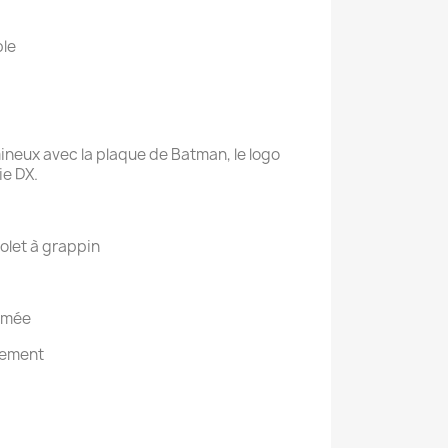
ble
mineux avec la plaque de Batman, le logo
rie DX.
olet à grappin
fumée
dement