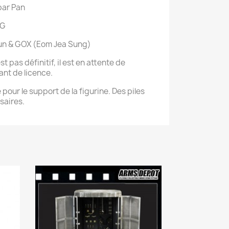
par Pan
NG
jun & GOX (Eom Jea Sung)
t pas définitif, il est en attente de
nt de licence.
e pour le support de la figurine. Des piles
saires.