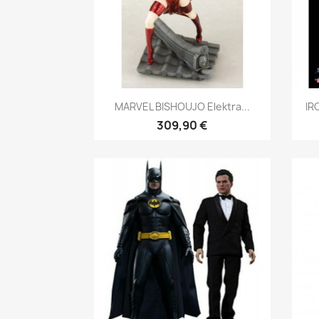
Aperçu rapide

MARVEL BISHOUJO Elektra...
IR
309,90 €