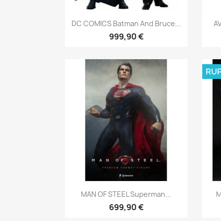
Aperçu rapide

DC COMICS Batman And Bruce...
A
999,90 €
RUP
Aperçu rapide

MAN OF STEEL Superman...
M
699,90 €