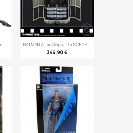
Aperçu rapide

...
BATMAN Arms Depot 1/6 SCENE...
349,90 €