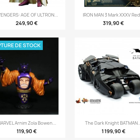
Aperçu rapide
Aperçu rapide


VENGERS: AGE OF ULTRON...
IRON MAN 3 Mark XXXV Red.
249,90 €
319,90 €
TURE DE STOCK
Aperçu rapide
Aperçu rapide


ARVEL Arnim Zola Bowen...
The Dark Knight BATMAN..
119,90 €
1 199,90 €