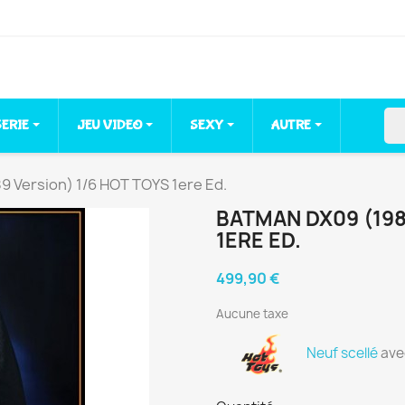
sea
SERIE
JEU VIDEO
SEXY
AUTRE
 Version) 1/6 HOT TOYS 1ere Ed.
BATMAN DX09 (198
1ERE ED.
499,90 €
Aucune taxe
Neuf scellé
avec