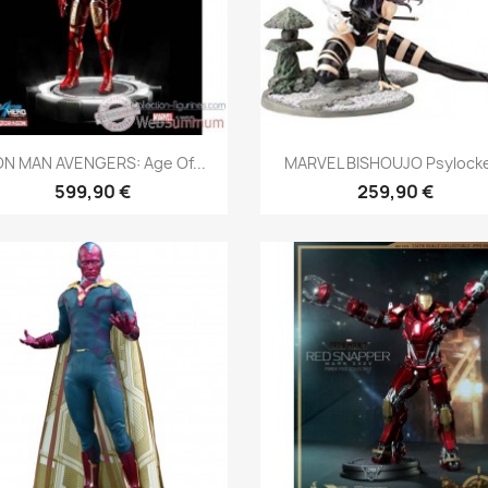
Aperçu rapide
Aperçu rapide


ON MAN AVENGERS: Age Of...
MARVEL BISHOUJO Psylocke
599,90 €
259,90 €