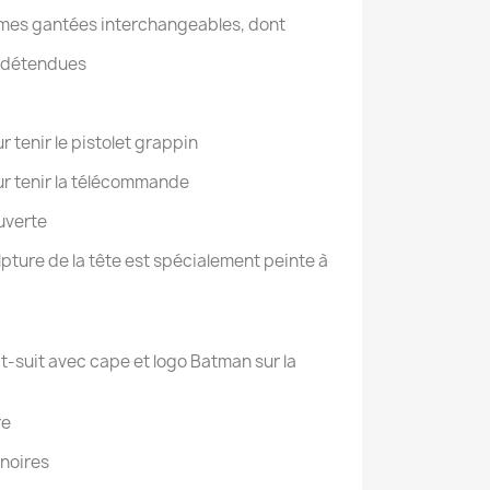
umes gantées interchangeables, dont
s détendues
 tenir le pistolet grappin
ur tenir la télécommande
uverte
pture de la tête est spécialement peinte à
t-suit avec cape et logo Batman sur la
re
 noires