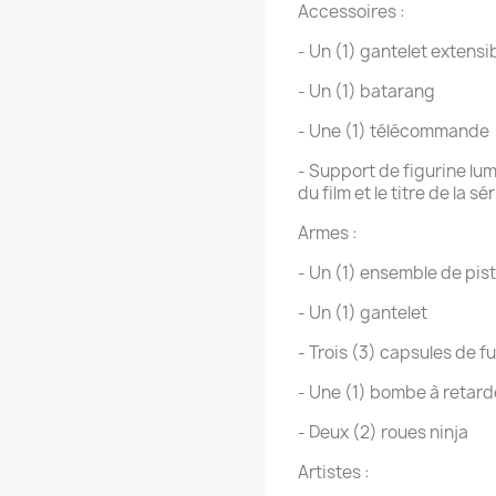
Accessoires :
- Un (1) gantelet extensi
- Un (1) batarang
- Une (1) télécommande
- Support de figurine lu
du film et le titre de la sé
Armes :
- Un (1) ensemble de pist
- Un (1) gantelet
- Trois (3) capsules de 
- Une (1) bombe à retar
- Deux (2) roues ninja
Artistes :