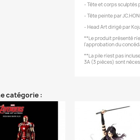
- Tête et corps sculptés 
- Tête peinte par JC.HO
- Head Art dirigé par Ko
**Le produit présenté n'es
l'approbation du concéda
**La pile n'est pas inclus
3A (3 pièces) sont néces
e catégorie :