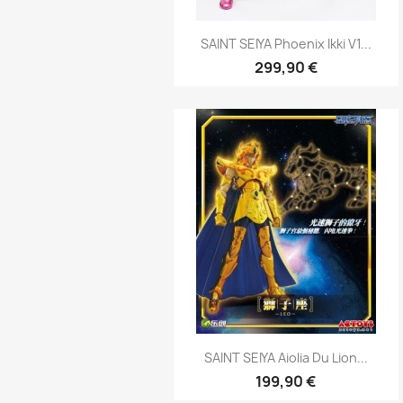
Aperçu rapide

SAINT SEIYA Phoenix Ikki V1...
299,90 €
Aperçu rapide

SAINT SEIYA Aiolia Du Lion...
199,90 €