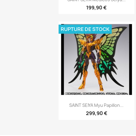
199,90 €
RUPTURE DE STOCK
Aperçu rapide

SAINT SEIYA Myu Papillon...
299,90 €