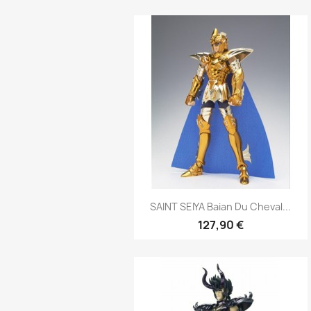
Aperçu rapide

SAINT SEIYA Baian Du Cheval...
127,90 €