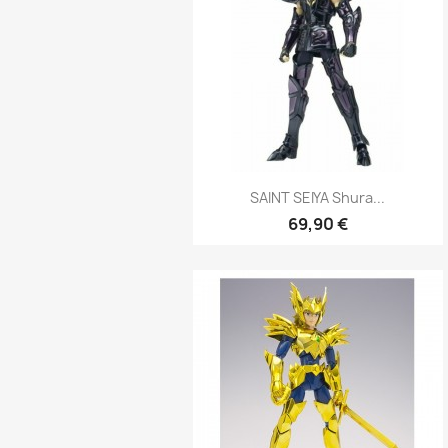
Aperçu rapide

SAINT SEIYA Shura...
69,90 €