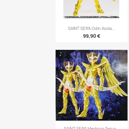
Aperçu rapide

SAINT SEIYA Odin Aiolia...
99,90 €
Aperçu rapide

SAINT SEIYA Medicos Seiya...