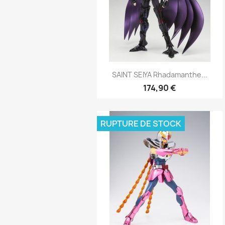
Aperçu rapide

SAINT SEIYA Rhadamanthe...
174,90 €
RUPTURE DE STOCK