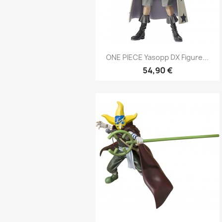
Aperçu rapide

ONE PIECE Yasopp DX Figure...
54,90 €