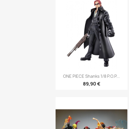
Aperçu rapide

ONE PIECE Shanks 1/8 P.O.P...
89,90 €