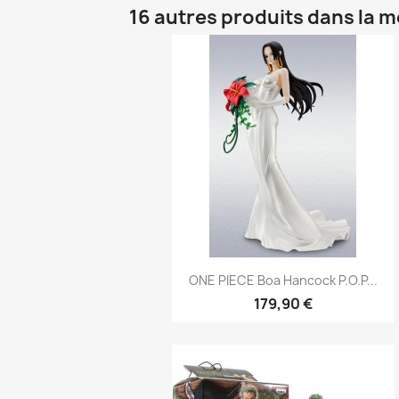
16 autres produits dans la 
Aperçu rapide

ONE PIECE Boa Hancock P.O.P...
179,90 €