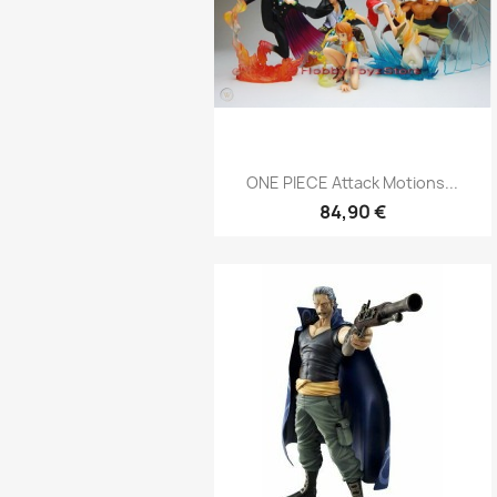
Aperçu rapide

ONE PIECE Attack Motions...
84,90 €