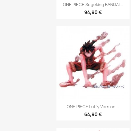
Aperçu rapide

ONE PIECE Sogeking BANDAI...
94,90 €
Aperçu rapide

ONE PIECE Luffy Version...
64,90 €