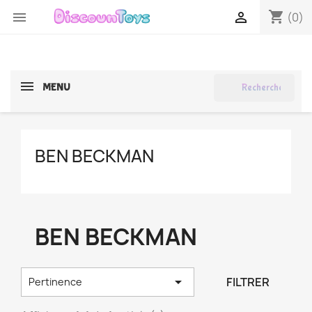
shopping_cart


(0)
search
MENU
BEN BECKMAN
BEN BECKMAN

FILTRER
Pertinence