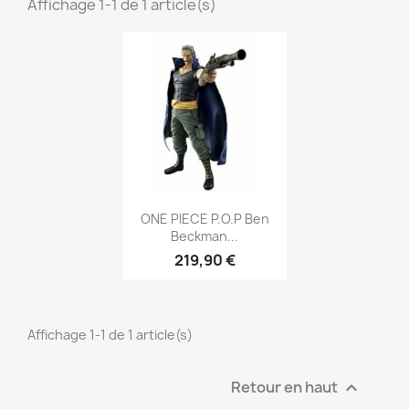
Affichage 1-1 de 1 article(s)
Aperçu rapide

ONE PIECE P.O.P Ben
Beckman...
219,90 €
Affichage 1-1 de 1 article(s)
Retour en haut
