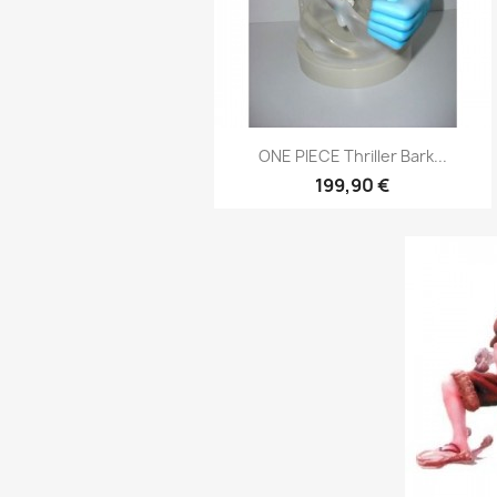
Aperçu rapide

ONE PIECE Thriller Bark...
199,90 €