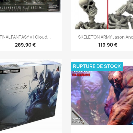
Aperçu rapide
Aperçu rapide


FINAL FANTASY VII Cloud...
SKELETON ARMY Jason And.
289,90 €
119,90 €
RUPTURE DE STOCK