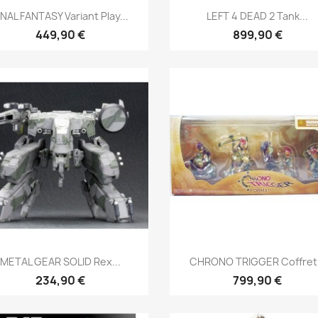
Aperçu rapide
Aperçu rapide


INAL FANTASY Variant Play...
LEFT 4 DEAD 2 Tank...
449,90 €
899,90 €
Aperçu rapide
Aperçu rapide


METAL GEAR SOLID Rex...
CHRONO TRIGGER Coffret.
234,90 €
799,90 €