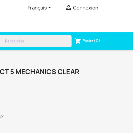


Français
Connexion
rch
shopping_cart
Panier
(0)
ACT 5 MECHANICS CLEAR
ox