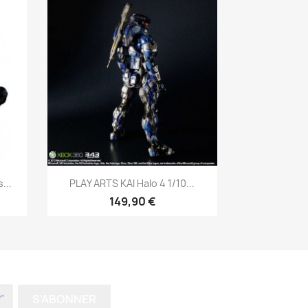
Aperçu rapide

...
PLAY ARTS KAI Halo 4 1/10...
149,90 €