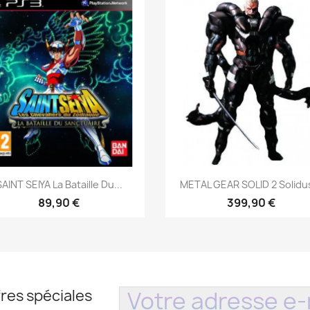
Aperçu rapide
Aperçu rapide


SAINT SEIYA La Bataille Du...
METAL GEAR SOLID 2 Solidus
89,90 €
399,90 €
res spéciales