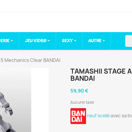
sea
SERIE
JEU VIDEO
SEXY
AUTRE
 5 Mechanics Clear BANDAI
TAMASHII STAGE 
BANDAI
59,90 €
Aucune taxe
neuf scellé
avec sa b