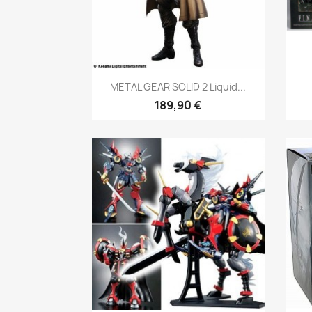
Aperçu rapide

METAL GEAR SOLID 2 Liquid...
189,90 €