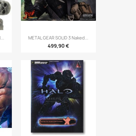
Aperçu rapide

..
METAL GEAR SOLID 3 Naked...
499,90 €