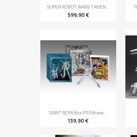
Aperçu rapide

SUPER ROBOT WARS TAISEN...
F
599,90 €
Aperçu rapide

SAINT SEIYA Box PS3 Brave...
139,90 €