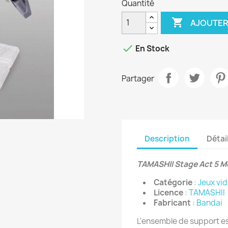
Quantité

AJOUTER

En Stock
Partager
Description
Détai
TAMASHII Stage Act 5 M
Catégorie
:
Jeux vi
Licence
:
TAMASHII
Fabricant
:
Bandai
L'ensemble de support es