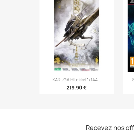
Aperçu rapide

IKARUGA Hitekkai 1/144...
219,90 €
Recevez nos off