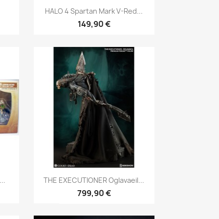
Aperçu rapide

HALO 4 Spartan Mark V-Red...
149,90 €
Aperçu rapide

..
THE EXECUTIONER Oglavaeil...
799,90 €