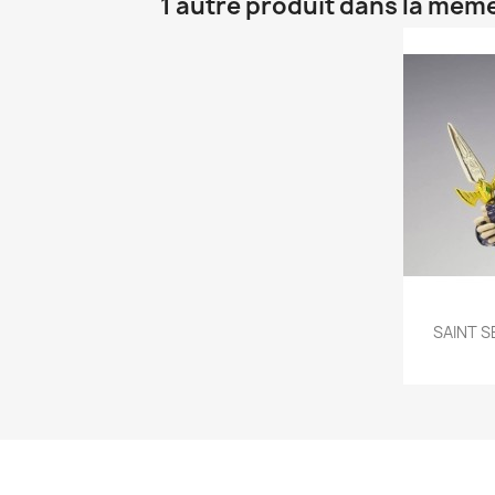
1 autre produit dans la même

SAINT S