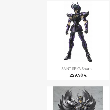
Aperçu rapide

SAINT SEIYA Shura...
229,90 €