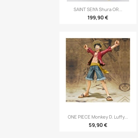
Aperçu rapide

SAINT SEIYA Shura OR...
199,90 €
Aperçu rapide

ONE PIECE Monkey D. Luffy...
59,90 €