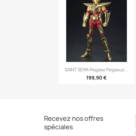
Aperçu rapide

SAINT SEIYA Pegase Pegasus...
199,90 €
Recevez nos offres
spéciales