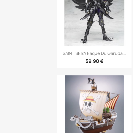
Aperçu rapide

SAINT SEIYA Eaque Du Garuda...
59,90 €