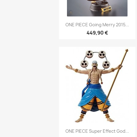
Aperçu rapide

ONE PIECE Going Merry 2015...
449,90 €
Aperçu rapide

ONE PIECE Super Effect God...